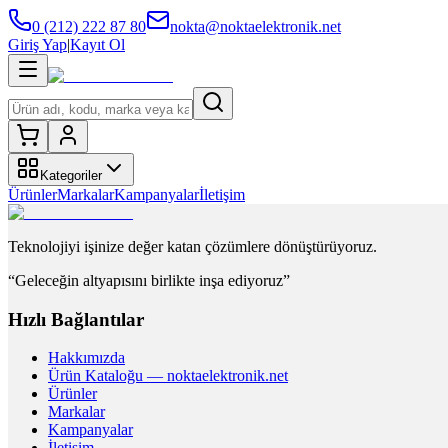
0 (212) 222 87 80
nokta@noktaelektronik.net
Giriş Yap
|
Kayıt Ol
Kategoriler
Ürünler
Markalar
Kampanyalar
İletişim
Teknolojiyi işinize değer katan çözümlere dönüştürüyoruz.
“Geleceğin altyapısını birlikte inşa ediyoruz”
Hızlı Bağlantılar
Hakkımızda
Ürün Kataloğu — noktaelektronik.net
Ürünler
Markalar
Kampanyalar
İletişim