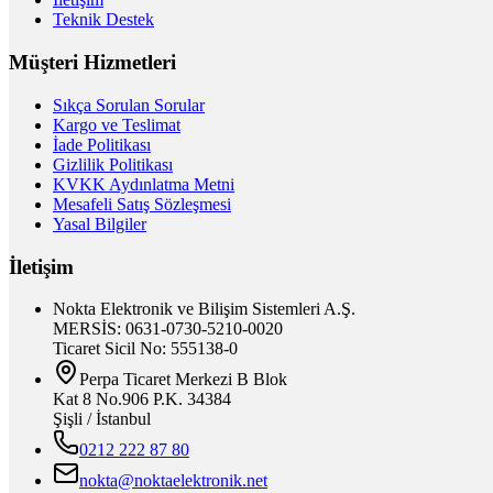
Teknik Destek
Müşteri Hizmetleri
Sıkça Sorulan Sorular
Kargo ve Teslimat
İade Politikası
Gizlilik Politikası
KVKK Aydınlatma Metni
Mesafeli Satış Sözleşmesi
Yasal Bilgiler
İletişim
Nokta Elektronik ve Bilişim Sistemleri A.Ş.
MERSİS: 0631-0730-5210-0020
Ticaret Sicil No: 555138-0
Perpa Ticaret Merkezi B Blok
Kat 8 No.906 P.K. 34384
Şişli / İstanbul
0212 222 87 80
nokta@noktaelektronik.net